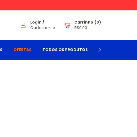
Login
/
Carrinho
(
0
)
Cadastre-se
R$0,00
TS
OFERTAS
TODOS OS PRODUTOS
BLOG
CONTA