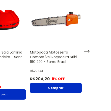
 Saia Lâmina
Motopoda Motosserra
Regulador Vol
deira - Sanre
Compatível Roçadeira Stihl
Estacionários 2
160 220 - Sanre Brasil
Sanre
R$224,61
R$53,90
R$204,20
R$49,00
9
% OFF
9
%
x