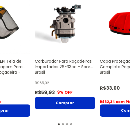
 EPI Tela de
Carburador Para Roçadeiras
Capa Proteção
lagem Para
Importadas 26-33cc - Sanre
Completa Roça
oçadeira -
Brasil
Brasil
R$65,92
R$33,00
R$59,93
9
% OFF
x
R$32,34
com
Pi