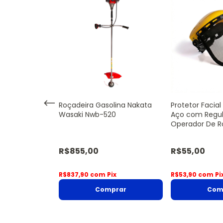
ão Dcm6a Para
Roçadeira Gasolina Nakata
Protetor Facial
Roçadeiras 2t -
Wasaki Nwb-520
Aço com Regu
Operador De R
Sanre Brasil
R$855,00
R$55,00
FF
R$837,90
com
Pix
R$53,90
com
Pi