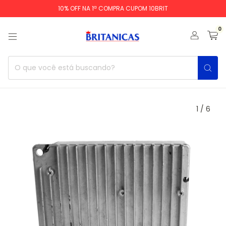
10% OFF NA 1ª COMPRA CUPOM 10BRIT
0
1
/
6