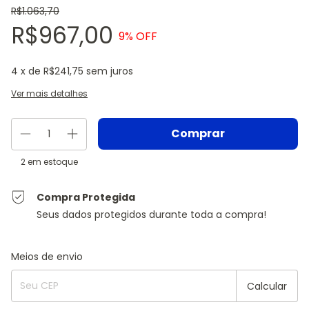
R$1.063,70
R$967,00
9
% OFF
4
x de
R$241,75
sem juros
Ver mais detalhes
2
em estoque
Compra Protegida
Seus dados protegidos durante toda a compra!
Entregas para o CEP:
Alterar CEP
Meios de envio
Calcular