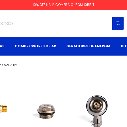
10% OFF NA 1ª COMPRA CUPOM 10BRIT
AS
COMPRESSORES DE AR
GERADORES DE ENERGIA
KI
r
>
Válvula