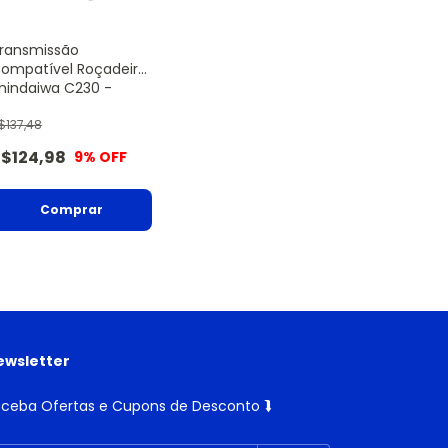
ransmissão
ompatível Roçadeira
hindaiwa C230 -
anre
$137,48
$124,98
9
% OFF
ewsletter
ceba Ofertas e Cupons de Desconto ⮯