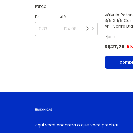
PREÇO
Válvula Reten
De
Até
3/8 X 1/8 Co
Ar - Sanre Bra
R$30,53
R$27,75
9
%
Aqui você encontra o que você precisa!