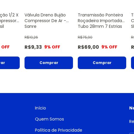
ção 1/2 X
Válvula Dreno Bujão
Transmissão Ponteira
T
mpressor
Compressor De Ar -
Roçadeira Importada
C
sil
Sanre
Tubo 28mm 7 Estrias
S
S
R$10,26
R$75,90
R
R$9,33
R$69,00
R
 OFF
9
% OFF
9
% OFF
Início
N
Quem Somos
Re
Política de Privacidade