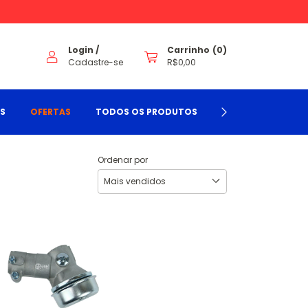
Login
/
Carrinho
(
0
)
Cadastre-se
R$0,00
TS
OFERTAS
TODOS OS PRODUTOS
BLOG
CONTA
Ordenar por