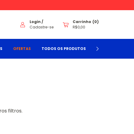
Login
/
Carrinho
(
0
)
Cadastre-se
R$0,00
TS
OFERTAS
TODOS OS PRODUTOS
BLOG
CONTA
s filtros.