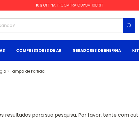
10% OFF NA 1ª COMPRA CUPOM 10BRIT
AS
COMPRESSORES DE AR
GERADORES DE ENERGIA
KI
rgia
>
Tampa de Partida
 resultados para sua pesquisa. Por favor, tente com outro