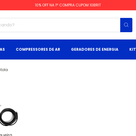
10% OFF NA 1ª COMPRA CUPOM 10BRIT
AS
COMPRESSORES DE AR
GERADORES DE ENERGIA
KI
istola
gueira