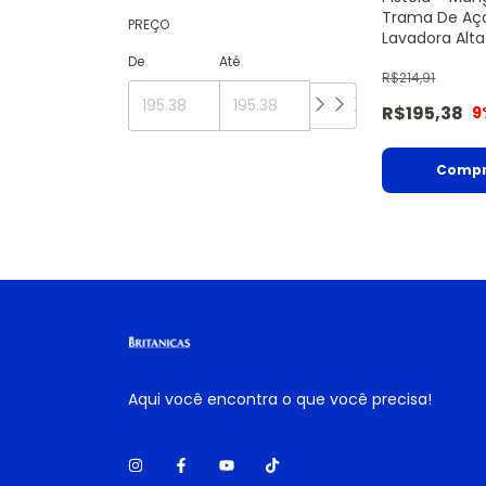
Trama De Aç
PREÇO
Lavadora Alta
De
Até
R$214,91
R$195,38
9
Aqui você encontra o que você precisa!