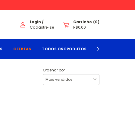
Login
/
Carrinho
(
0
)
Cadastre-se
R$0,00
TS
OFERTAS
TODOS OS PRODUTOS
BLOG
CONTA
Ordenar por