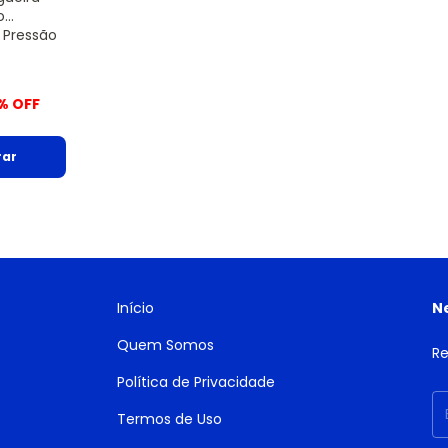
o
 Pressão
% OFF
Início
N
Quem Somos
Re
Política de Privacidade
Termos de Uso