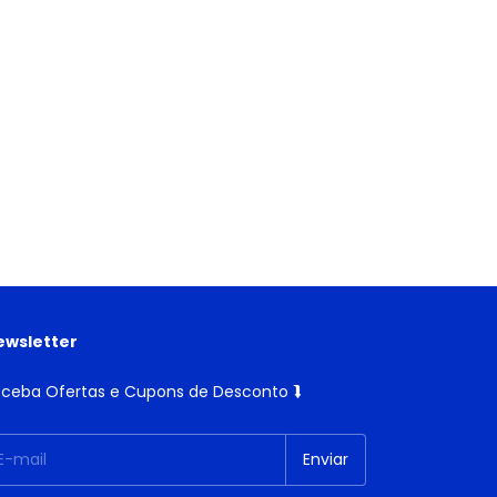
ewsletter
ceba Ofertas e Cupons de Desconto ⮯